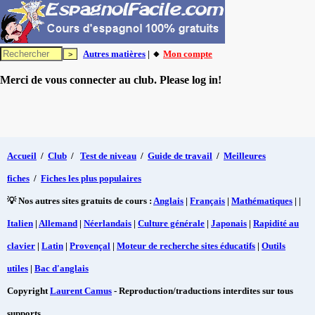
Autres matières
| 🔸
Mon compte
Merci de vous connecter au club. Please log in!
Accueil
/
Club
/
Test de niveau
/
Guide de travail
/
Meilleures
fiches
/
Fiches les plus populaires
💡 Nos autres sites gratuits de cours :
Anglais
|
Français
|
Mathématiques
| |
Italien
|
Allemand
|
Néerlandais
|
Culture générale
|
Japonais
|
Rapidité au
clavier
|
Latin
|
Provençal
|
Moteur de recherche sites éducatifs
|
Outils
utiles
|
Bac d'anglais
Copyright
Laurent Camus
- Reproduction/traductions interdites sur tous
supports