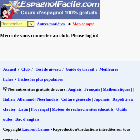
Autres matières
| 🔸
Mon compte
Merci de vous connecter au club. Please log in!
Accueil
/
Club
/
Test de niveau
/
Guide de travail
/
Meilleures
fiches
/
Fiches les plus populaires
💡 Nos autres sites gratuits de cours :
Anglais
|
Français
|
Mathématiques
| |
Italien
|
Allemand
|
Néerlandais
|
Culture générale
|
Japonais
|
Rapidité au
clavier
|
Latin
|
Provençal
|
Moteur de recherche sites éducatifs
|
Outils
utiles
|
Bac d'anglais
Copyright
Laurent Camus
- Reproduction/traductions interdites sur tous
supports