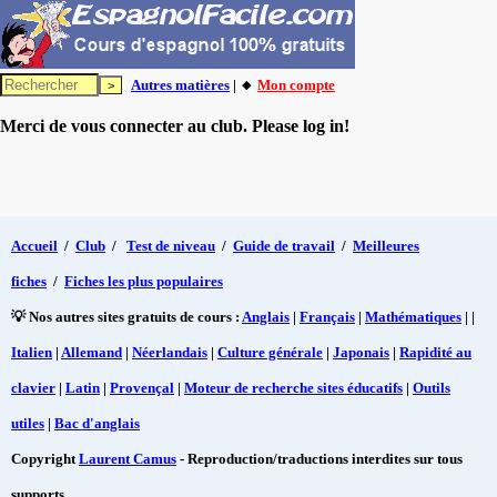
Autres matières
| 🔸
Mon compte
Merci de vous connecter au club. Please log in!
Accueil
/
Club
/
Test de niveau
/
Guide de travail
/
Meilleures
fiches
/
Fiches les plus populaires
💡 Nos autres sites gratuits de cours :
Anglais
|
Français
|
Mathématiques
| |
Italien
|
Allemand
|
Néerlandais
|
Culture générale
|
Japonais
|
Rapidité au
clavier
|
Latin
|
Provençal
|
Moteur de recherche sites éducatifs
|
Outils
utiles
|
Bac d'anglais
Copyright
Laurent Camus
- Reproduction/traductions interdites sur tous
supports