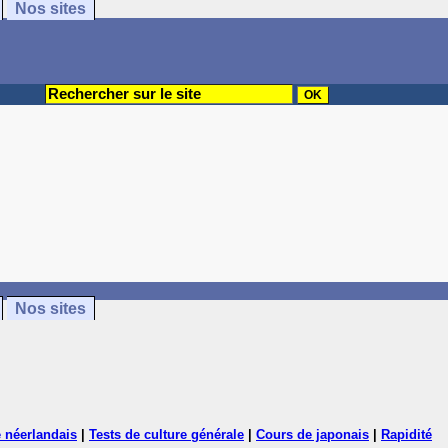
Nos sites
Nos sites
 néerlandais
|
Tests de culture générale
|
Cours de japonais
|
Rapidité