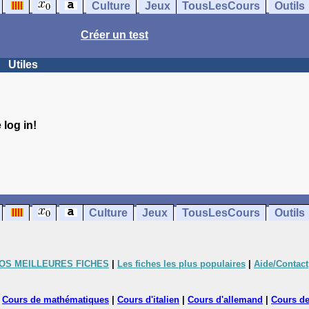
Culture
Jeux
TousLesCours
Outils
Créer un test
Utiles
log in!
Culture
Jeux
TousLesCours
Outils
OS MEILLEURES FICHES
|
Les fiches les plus populaires
|
Aide/Contact
|
Cours de mathématiques
|
Cours d'italien
|
Cours d'allemand
|
Cours de