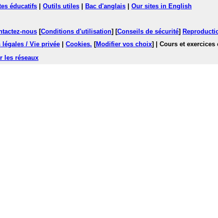
tes éducatifs
|
Outils utiles
|
Bac d'anglais
|
Our sites in English
ntactez-nous
[
Conditions d'utilisation
] [
Conseils de sécurité
]
Reproductio
légales / Vie privée
|
Cookies
.
[
Modifier vos choix
]
| Cours et exercices
r les réseaux