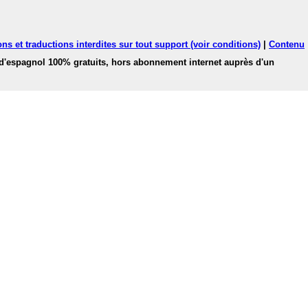
ns et traductions interdites sur tout support (voir conditions)
|
Contenu
 d'espagnol 100% gratuits, hors abonnement internet auprès d'un