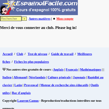
Autres matières
| 🔸
Mon compte
Merci de vous connecter au club. Please log in!
Accueil
/
Club
/
Test de niveau
/
Guide de travail
/
Meilleures
fiches
/
Fiches les plus populaires
💡 Nos autres sites gratuits de cours :
Anglais
|
Français
|
Mathématiques
| |
Italien
|
Allemand
|
Néerlandais
|
Culture générale
|
Japonais
|
Rapidité au
clavier
|
Latin
|
Provençal
|
Moteur de recherche sites éducatifs
|
Outils
utiles
|
Bac d'anglais
Copyright
Laurent Camus
- Reproduction/traductions interdites sur tous
supports