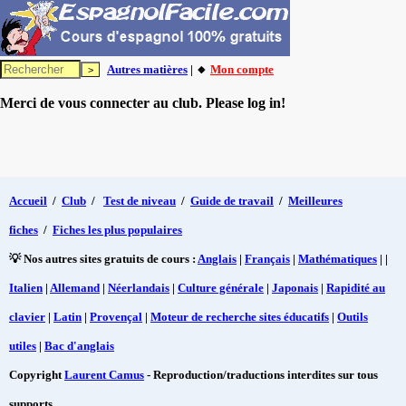
Autres matières
| 🔸
Mon compte
Merci de vous connecter au club. Please log in!
Accueil
/
Club
/
Test de niveau
/
Guide de travail
/
Meilleures
fiches
/
Fiches les plus populaires
💡 Nos autres sites gratuits de cours :
Anglais
|
Français
|
Mathématiques
| |
Italien
|
Allemand
|
Néerlandais
|
Culture générale
|
Japonais
|
Rapidité au
clavier
|
Latin
|
Provençal
|
Moteur de recherche sites éducatifs
|
Outils
utiles
|
Bac d'anglais
Copyright
Laurent Camus
- Reproduction/traductions interdites sur tous
supports