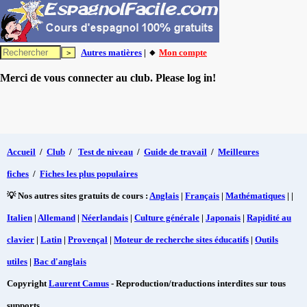
Autres matières
| 🔸
Mon compte
Merci de vous connecter au club. Please log in!
Accueil
/
Club
/
Test de niveau
/
Guide de travail
/
Meilleures
fiches
/
Fiches les plus populaires
💡 Nos autres sites gratuits de cours :
Anglais
|
Français
|
Mathématiques
| |
Italien
|
Allemand
|
Néerlandais
|
Culture générale
|
Japonais
|
Rapidité au
clavier
|
Latin
|
Provençal
|
Moteur de recherche sites éducatifs
|
Outils
utiles
|
Bac d'anglais
Copyright
Laurent Camus
- Reproduction/traductions interdites sur tous
supports