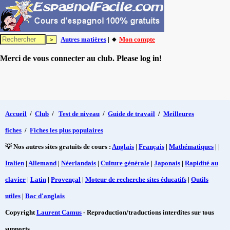
Autres matières
| 🔸
Mon compte
Merci de vous connecter au club. Please log in!
Accueil
/
Club
/
Test de niveau
/
Guide de travail
/
Meilleures
fiches
/
Fiches les plus populaires
💡 Nos autres sites gratuits de cours :
Anglais
|
Français
|
Mathématiques
| |
Italien
|
Allemand
|
Néerlandais
|
Culture générale
|
Japonais
|
Rapidité au
clavier
|
Latin
|
Provençal
|
Moteur de recherche sites éducatifs
|
Outils
utiles
|
Bac d'anglais
Copyright
Laurent Camus
- Reproduction/traductions interdites sur tous
supports