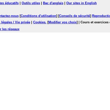
tes éducatifs
|
Outils utiles
|
Bac d'anglais
|
Our sites in English
ntactez-nous
[
Conditions d'utilisation
] [
Conseils de sécurité
]
Reproductio
légales / Vie privée
|
Cookies
.
[
Modifier vos choix
]
| Cours et exercices
r les réseaux