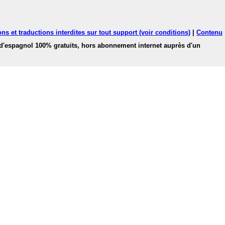
ns et traductions interdites sur tout support (voir conditions)
|
Contenu
 d'espagnol 100% gratuits, hors abonnement internet auprès d'un