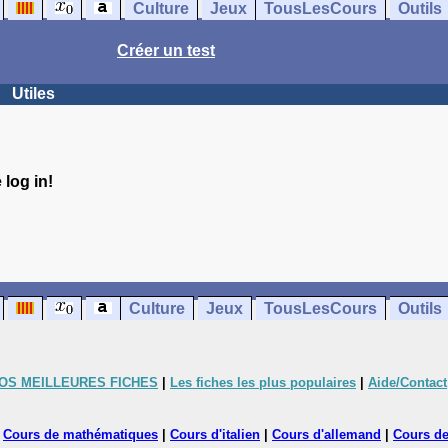
Culture
Jeux
TousLesCours
Outils
Créer un test
Utiles
log in!
Culture
Jeux
TousLesCours
Outils
OS MEILLEURES FICHES
|
Les fiches les plus populaires
|
Aide/Contact
|
Cours de mathématiques
|
Cours d'italien
|
Cours d'allemand
|
Cours de