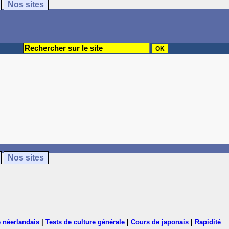
Nos sites
Nos sites
 néerlandais
|
Tests de culture générale
|
Cours de japonais
|
Rapidité