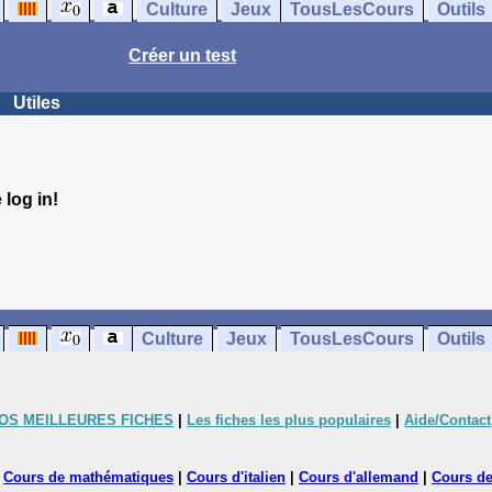
Culture
Jeux
TousLesCours
Outils
Créer un test
Utiles
log in!
Culture
Jeux
TousLesCours
Outils
OS MEILLEURES FICHES
|
Les fiches les plus populaires
|
Aide/Contact
|
Cours de mathématiques
|
Cours d'italien
|
Cours d'allemand
|
Cours de