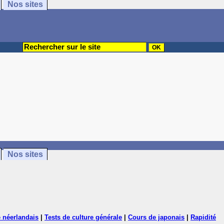
Nos sites
Nos sites
 néerlandais
|
Tests de culture générale
|
Cours de japonais
|
Rapidité