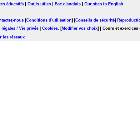
tes éducatifs
|
Outils utiles
|
Bac d'anglais
|
Our sites in English
ntactez-nous
[
Conditions d'utilisation
] [
Conseils de sécurité
]
Reproductio
légales / Vie privée
|
Cookies
.
[
Modifier vos choix
]
| Cours et exercices
r les réseaux