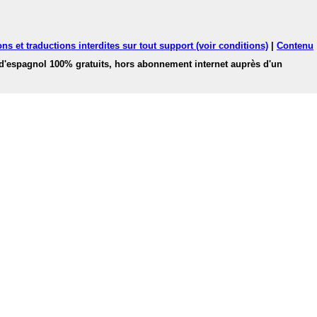
ns et traductions interdites sur tout support (voir conditions)
|
Contenu
 d'espagnol 100% gratuits, hors abonnement internet auprès d'un