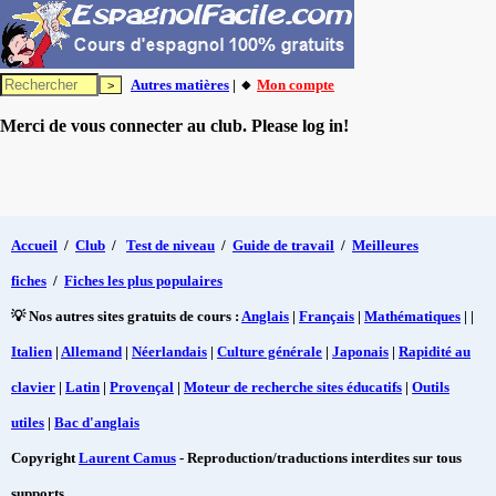
Autres matières
| 🔸
Mon compte
Merci de vous connecter au club. Please log in!
Accueil
/
Club
/
Test de niveau
/
Guide de travail
/
Meilleures
fiches
/
Fiches les plus populaires
💡 Nos autres sites gratuits de cours :
Anglais
|
Français
|
Mathématiques
| |
Italien
|
Allemand
|
Néerlandais
|
Culture générale
|
Japonais
|
Rapidité au
clavier
|
Latin
|
Provençal
|
Moteur de recherche sites éducatifs
|
Outils
utiles
|
Bac d'anglais
Copyright
Laurent Camus
- Reproduction/traductions interdites sur tous
supports