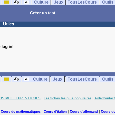
Culture
Jeux
TousLesCours
Outils
Créer un test
Utiles
log in!
Culture
Jeux
TousLesCours
Outils
OS MEILLEURES FICHES
|
Les fiches les plus populaires
|
Aide/Contact
|
Cours de mathématiques
|
Cours d'italien
|
Cours d'allemand
|
Cours de