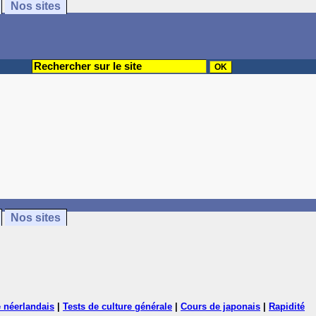
Nos sites
Nos sites
 néerlandais
|
Tests de culture générale
|
Cours de japonais
|
Rapidité