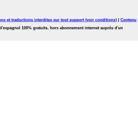
ns et traductions interdites sur tout support (voir conditions)
|
Contenu
 d'espagnol 100% gratuits, hors abonnement internet auprès d'un