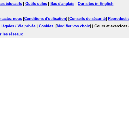
tes éducatifs
|
Outils utiles
|
Bac d'anglais
|
Our sites in English
ntactez-nous
[
Conditions d'utilisation
] [
Conseils de sécurité
]
Reproductio
légales / Vie privée
|
Cookies
.
[
Modifier vos choix
]
| Cours et exercices
r les réseaux