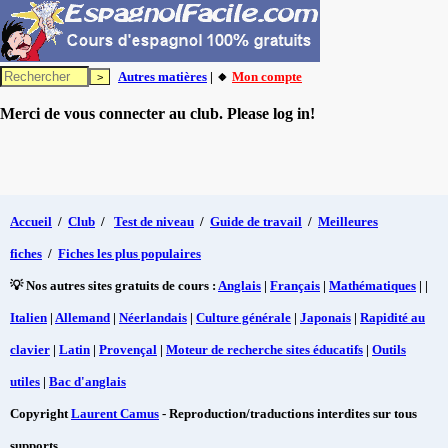
Autres matières
| 🔸
Mon compte
Merci de vous connecter au club. Please log in!
Accueil
/
Club
/
Test de niveau
/
Guide de travail
/
Meilleures
fiches
/
Fiches les plus populaires
💡 Nos autres sites gratuits de cours :
Anglais
|
Français
|
Mathématiques
| |
Italien
|
Allemand
|
Néerlandais
|
Culture générale
|
Japonais
|
Rapidité au
clavier
|
Latin
|
Provençal
|
Moteur de recherche sites éducatifs
|
Outils
utiles
|
Bac d'anglais
Copyright
Laurent Camus
- Reproduction/traductions interdites sur tous
supports