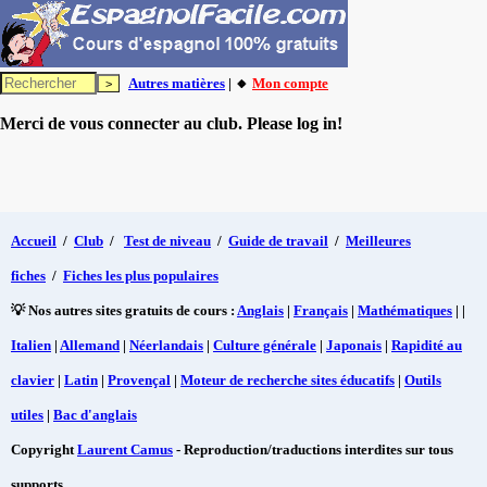
Autres matières
| 🔸
Mon compte
Merci de vous connecter au club. Please log in!
Accueil
/
Club
/
Test de niveau
/
Guide de travail
/
Meilleures
fiches
/
Fiches les plus populaires
💡 Nos autres sites gratuits de cours :
Anglais
|
Français
|
Mathématiques
| |
Italien
|
Allemand
|
Néerlandais
|
Culture générale
|
Japonais
|
Rapidité au
clavier
|
Latin
|
Provençal
|
Moteur de recherche sites éducatifs
|
Outils
utiles
|
Bac d'anglais
Copyright
Laurent Camus
- Reproduction/traductions interdites sur tous
supports