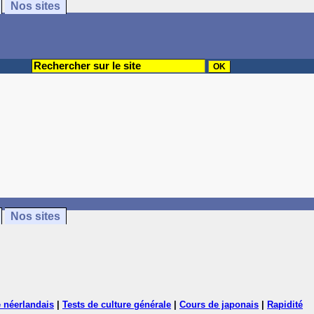
Nos sites
Nos sites
 néerlandais
|
Tests de culture générale
|
Cours de japonais
|
Rapidité