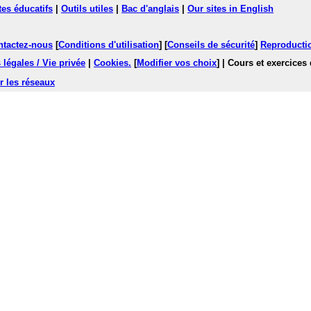
tes éducatifs
|
Outils utiles
|
Bac d'anglais
|
Our sites in English
ntactez-nous
[
Conditions d'utilisation
] [
Conseils de sécurité
]
Reproductio
légales / Vie privée
|
Cookies
.
[
Modifier vos choix
]
| Cours et exercices
r les réseaux