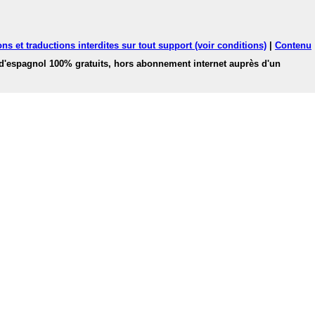
ns et traductions interdites sur tout support (voir conditions)
|
Contenu
 d'espagnol 100% gratuits, hors abonnement internet auprès d'un