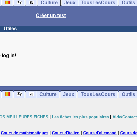
Culture
Jeux
TousLesCours
Outils
Créer un test
Utiles
log in!
Culture
Jeux
TousLesCours
Outils
OS MEILLEURES FICHES
|
Les fiches les plus populaires
|
Aide/Contact
|
Cours de mathématiques
|
Cours d'italien
|
Cours d'allemand
|
Cours de