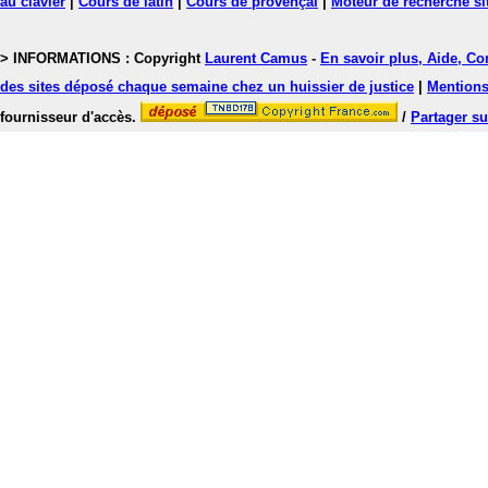
au clavier
|
Cours de latin
|
Cours de provençal
|
Moteur de recherche si
> INFORMATIONS : Copyright
Laurent Camus
-
En savoir plus, Aide, Co
des sites déposé chaque semaine chez un huissier de justice
|
Mentions 
fournisseur d'accès.
/
Partager su