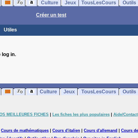
Culture
Jeux
TousLesCours
Outils
Créer un test
Utiles
log in.
Culture
Jeux
TousLesCours
Outils
OS MEILLEURES FICHES
|
Les fiches les plus populaires
|
Aide/Contact
|
Cours de mathématiques
|
Cours d'italien
|
Cours d'allemand
|
Cours de