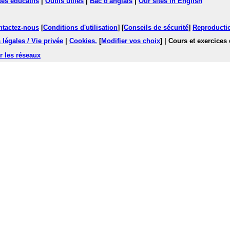
tes éducatifs
|
Outils utiles
|
Bac d'anglais
|
Our sites in English
ntactez-nous
[
Conditions d'utilisation
] [
Conseils de sécurité
]
Reproductio
légales / Vie privée
|
Cookies
.
[
Modifier vos choix
]
| Cours et exercices
r les réseaux