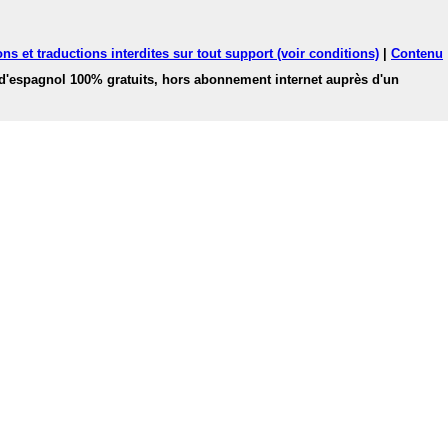
ns et traductions interdites sur tout support (voir conditions)
|
Contenu
 d'espagnol 100% gratuits, hors abonnement internet auprès d'un