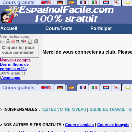
Cours gratuits
Accueil
Cours/Tests
Participer
Connectez-vous !
Cliquez ici pour
Merci de vous connecter au club. Please 
vous connecter
Nouveau compte
Des millions de
comptes créés
100% gratuit !
[
Avantages
]
Cours gratuits
> INDISPENSABLES :
TESTEZ VOTRE NIVEAU
|
GUIDE DE TRAVAIL
|
N
> NOS AUTRES SITES GRATUITS :
Cours d'anglais
|
Cours de français