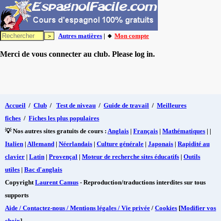
Autres matières
| 🔸
Mon compte
Merci de vous connecter au club. Please log in.
Accueil
/
Club
/
Test de niveau
/
Guide de travail
/
Meilleures
fiches
/
Fiches les plus populaires
💡 Nos autres sites gratuits de cours :
Anglais
|
Français
|
Mathématiques
| |
Italien
|
Allemand
|
Néerlandais
|
Culture générale
|
Japonais
|
Rapidité au
clavier
|
Latin
|
Provençal
|
Moteur de recherche sites éducatifs
|
Outils
utiles
|
Bac d'anglais
Copyright
Laurent Camus
- Reproduction/traductions interdites sur tous
supports
Aide / Contactez-nous / Mentions légales / Vie privée
/
Cookies
[
Modifier vos
choix
]