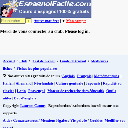
Autres matières
| 🔸
Mon compte
Merci de vous connecter au club. Please log in.
Accueil
/
Club
/
Test de niveau
/
Guide de travail
/
Meilleures
fiches
/
Fiches les plus populaires
💡 Nos autres sites gratuits de cours :
Anglais
|
Français
|
Mathématiques
| |
Italien
|
Allemand
|
Néerlandais
|
Culture générale
|
Japonais
|
Rapidité au
clavier
|
Latin
|
Provençal
|
Moteur de recherche sites éducatifs
|
Outils
utiles
|
Bac d'anglais
Copyright
Laurent Camus
- Reproduction/traductions interdites sur tous
supports
Aide / Contactez-nous / Mentions légales / Vie privée
/
Cookies
[
Modifier vos
choix
]