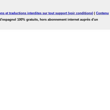
ns et traductions interdites sur tout support (voir conditions)
|
Contenu
 d'espagnol 100% gratuits, hors abonnement internet auprès d'un