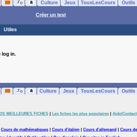
Culture
Jeux
TousLesCours
Outils
Créer un test
Utiles
log in.
Culture
Jeux
TousLesCours
Outils
OS MEILLEURES FICHES
|
Les fiches les plus populaires
|
Aide/Contact
|
Cours de mathématiques
|
Cours d'italien
|
Cours d'allemand
|
Cours de