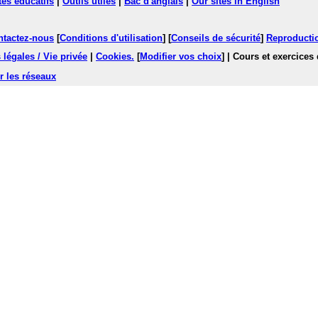
tes éducatifs
|
Outils utiles
|
Bac d'anglais
|
Our sites in English
ntactez-nous
[
Conditions d'utilisation
] [
Conseils de sécurité
]
Reproductio
légales / Vie privée
|
Cookies
.
[
Modifier vos choix
]
| Cours et exercices
r les réseaux