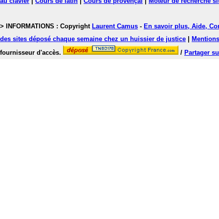
au clavier
|
Cours de latin
|
Cours de provençal
|
Moteur de recherche si
> INFORMATIONS : Copyright
Laurent Camus
-
En savoir plus, Aide, Co
des sites déposé chaque semaine chez un huissier de justice
|
Mentions 
fournisseur d'accès.
/
Partager su