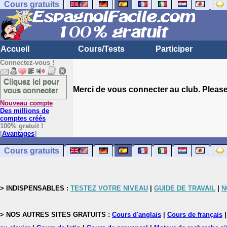
Cours gratuits
Accueil
Cours/Tests
Participer
Connectez-vous !
Cliquez ici pour
Merci de vous connecter au club. Please 
vous connecter
Nouveau compte
Des millions de
comptes créés
100% gratuit !
[
Avantages
]
Cours gratuits
> INDISPENSABLES :
TESTEZ VOTRE NIVEAU
|
GUIDE DE TRAVAIL
|
N
> NOS AUTRES SITES GRATUITS :
Cours d'anglais
|
Cours de français