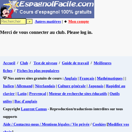
Autres matières
| 🔸
Mon compte
Merci de vous connecter au club. Please log in.
Accueil
/
Club
/
Test de niveau
/
Guide de travail
/
Meilleures
fiches
/
Fiches les plus populaires
💡 Nos autres sites gratuits de cours :
Anglais
|
Français
|
Mathématiques
| |
Italien
|
Allemand
|
Néerlandais
|
Culture générale
|
Japonais
|
Rapidité au
clavier
|
Latin
|
Provençal
|
Moteur de recherche sites éducatifs
|
Outils
utiles
|
Bac d'anglais
Copyright
Laurent Camus
- Reproduction/traductions interdites sur tous
supports
Aide / Contactez-nous / Mentions légales / Vie privée
/
Cookies
[
Modifier vos
choix
]