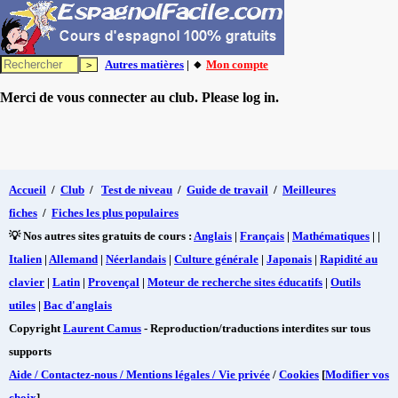
Autres matières
| 🔸
Mon compte
Merci de vous connecter au club. Please log in.
Accueil
/
Club
/
Test de niveau
/
Guide de travail
/
Meilleures
fiches
/
Fiches les plus populaires
💡 Nos autres sites gratuits de cours :
Anglais
|
Français
|
Mathématiques
| |
Italien
|
Allemand
|
Néerlandais
|
Culture générale
|
Japonais
|
Rapidité au
clavier
|
Latin
|
Provençal
|
Moteur de recherche sites éducatifs
|
Outils
utiles
|
Bac d'anglais
Copyright
Laurent Camus
- Reproduction/traductions interdites sur tous
supports
Aide / Contactez-nous / Mentions légales / Vie privée
/
Cookies
[
Modifier vos
choix
]