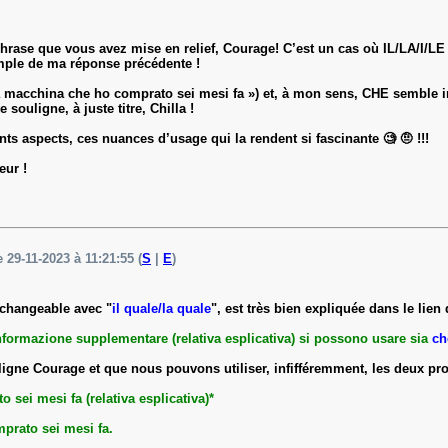
a phrase que vous avez mise en relief, Courage! C’est un cas où IL/LA/I/LE
mple de ma réponse précédente !
lla macchina che ho comprato sei mesi fa ») et, à mon sens, CHE semble 
ouligne, à juste titre, Chilla !
nts aspects, ces nuances d’usage qui la rendent si fascinante 🧐 🤨 !!!
eur !
e 29-11-2023 à 11:21:55 (
S
|
E
)
erchangeable avec "
il quale/la quale
", est très bien expliquée dans le lie
nformazione supplementare (relativa esplicativa) si possono usare sia
ch
ligne Courage et que nous pouvons utiliser, infifféremment, les deux prop
 sei mesi fa (relativa esplicativa)*
mprato sei mesi fa.