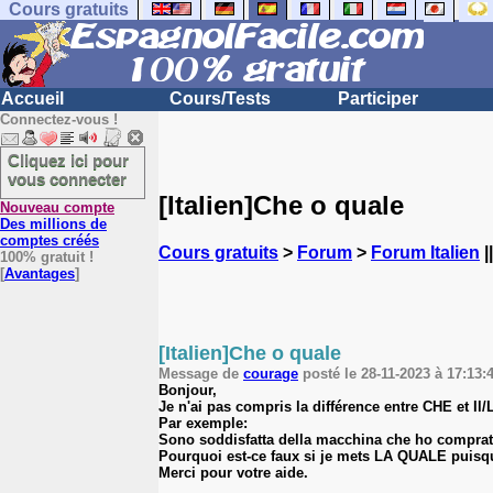
Cours gratuits
Accueil
Cours/Tests
Participer
Connectez-vous !
Cliquez ici pour
vous connecter
[Italien]Che o quale
Nouveau compte
Des millions de
comptes créés
Cours gratuits
>
Forum
>
Forum Italien
|
100% gratuit !
[
Avantages
]
[Italien]Che o quale
Message de
courage
posté le 28-11-2023 à 17:13:4
Bonjour,
Je n'ai pas compris la différence entre CHE et I
Par exemple:
Sono soddisfatta della macchina
che
ho comprato
Pourquoi est-ce faux si je mets LA QUALE puisq
Merci pour votre aide.