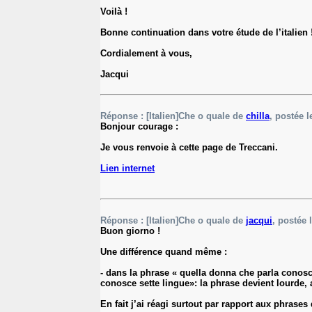
Voilà !
Bonne continuation dans votre étude de l’italien 
Cordialement à vous,
Jacqui
Réponse : [Italien]Che o quale de
chilla
, postée l
Bonjour courage :
Je vous renvoie à cette page de Treccani.
Lien internet
Réponse : [Italien]Che o quale de
jacqui
, postée 
Buon giorno !
Une différence quand même :
- dans la phrase « quella donna che parla conos
conosce sette lingue»: la phrase devient lourde, a
En fait j’ai réagi surtout par rapport aux phrases 