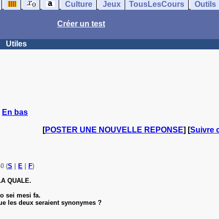
Culture
Jeux
TousLesCours
Outils
Créer un test
Utiles
|
En bas
[
POSTER UNE NOUVELLE REPONSE
] [
Suivre 
0 (
S
|
E
|
F
)
l/LA QUALE.
 sei mesi fa.
ue les deux seraient synonymes ?