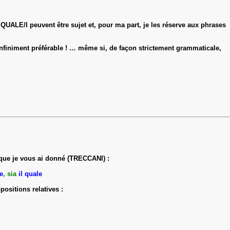
 QUALE/I peuvent être sujet et, pour ma part, je les réserve aux phrases
infiniment préférable ! … même si, de façon strictement grammaticale,
n que je vous ai donné (TRECCANI) :
e
, sia
il quale
ositions relatives :