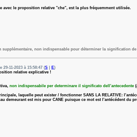
e avec le proposition relative "che", est la plus fréquemment utilisée.
n supplémentaire, non indispensable pour déterminer la signification de 
le 29-11-2023 à 15:58:47 (
S
|
E
)
osition
relative explicative !
tiva,
non indispensabile per determinare il significato dell’antecedente
(
principale, laquelle peut exister / fonctionner SANS LA RELATIVE: l’ant
au demeurant est mis pour CANE puisque ce mot est l’antécédent du pron