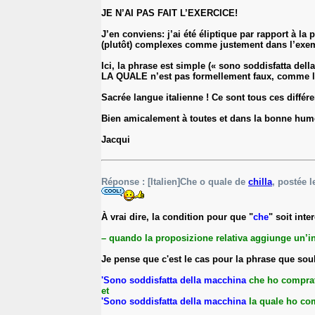
JE N’AI PAS FAIT L’EXERCICE!
J’en conviens: j’ai été éliptique par rapport à l
(plutôt) complexes comme justement dans l’exe
Ici, la phrase est simple (« sono soddisfatta de
LA QUALE n’est pas formellement faux, comme le s
Sacrée langue italienne ! Ce sont tous ces différe
Bien amicalement à toutes et dans la bonne hum
Jacqui
Réponse : [Italien]Che o quale de
chilla
, postée l
À vrai dire, la condition pour que "
che
" soit int
– quando la proposizione relativa aggiunge un’i
Je pense que c'est le cas pour la phrase que sou
'Sono soddisfatta della macchina
che ho comprato
et
'Sono soddisfatta della macchina
la quale ho co