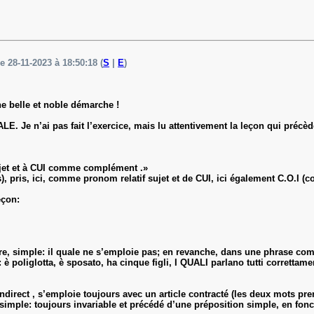
le 28-11-2023 à 18:50:18 (
S
|
E
)
ne belle et noble démarche !
. Je n’ai pas fait l’exercice, mais lu attentivement la leçon qui précèd
jet et à CUI comme complément .»
s), pris, ici, comme pronom relatif sujet et de CUI, ici également C.O.I (c
eçon:
ire, simple: il quale ne s’emploie pas; en revanche, dans une phrase com
è poliglotta, è sposato, ha cinque figli, I QUALI parlano tutti correttame
irect , s’emploie toujours avec un article contracté (les deux mots pr
 simple: toujours invariable et précédé d’une préposition simple, en fonc