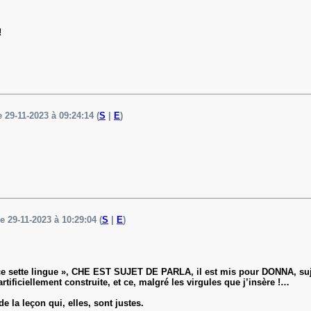
!
e 29-11-2023 à 09:24:14 (
S
|
E
)
le 29-11-2023 à 10:29:04 (
S
|
E
)
ce sette lingue », CHE EST SUJET DE PARLA, il est mis pour DONNA, suje
rtificiellement construite, et ce, malgré les virgules que j’insère !…
de la leçon qui, elles, sont justes.