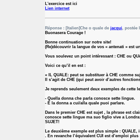
L'exercice est ici
Lien internet
Réponse : [Italien]Che o quale de
jacqui
, postée 
Buonasera Courage !
Bonne continuation sur notre site!
(Re)découvrir la langue de vos « antenati » est u
Vous soulevez un point intéressant : CHE ou QUALE
Voici ce qu’il en est :
« IL QUALE: peut se substituer à CHE comme su
Il s’agit de CHE (qui peut avoir d’autres fonction
Je reprends seulement deux exemples de cette l
- Quella donna che parla conosce sette lingue.
- È la donna a cui/alla quale puoi parlare.
Dans le premier CHE est sujet , la phrase est cla
conosce sette lingue ma suo figlio vive a Londra: 
SUJET!
Le deuxième exemple est plus simple : QUALE, ind
. En revanche l’équivalent CUI est d’emploi plus