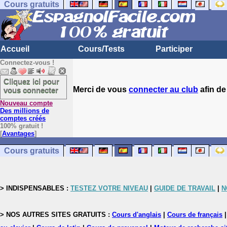
Cours gratuits
Accueil
Cours/Tests
Participer
Connectez-vous !
Cliquez ici pour
Merci de vous
connecter au club
afin de
vous connecter
Nouveau compte
Des millions de
comptes créés
100% gratuit !
[
Avantages
]
Cours gratuits
> INDISPENSABLES :
TESTEZ VOTRE NIVEAU
|
GUIDE DE TRAVAIL
|
N
> NOS AUTRES SITES GRATUITS :
Cours d'anglais
|
Cours de français