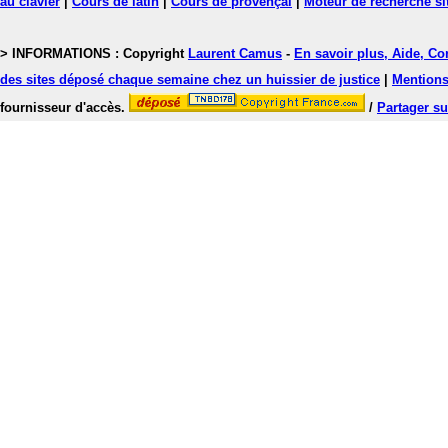
au clavier
|
Cours de latin
|
Cours de provençal
|
Moteur de recherche si
> INFORMATIONS : Copyright
Laurent Camus
-
En savoir plus, Aide, Co
des sites déposé chaque semaine chez un huissier de justice
|
Mentions 
fournisseur d'accès.
/
Partager su