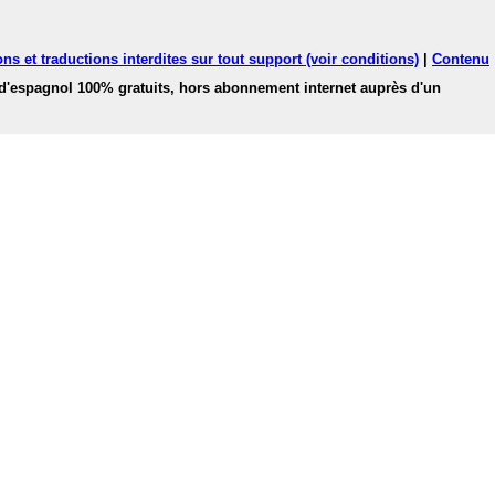
ns et traductions interdites sur tout support (voir conditions)
|
Contenu
 d'espagnol 100% gratuits, hors abonnement internet auprès d'un