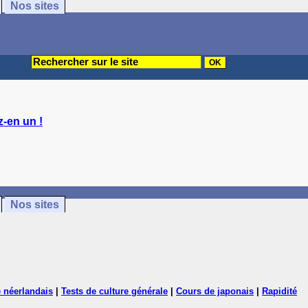
Nos sites
-en un !
Nos sites
 néerlandais
|
Tests de culture générale
|
Cours de japonais
|
Rapidité