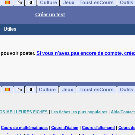
Culture
Jeux
TousLesCours
Outils
Créer un test
Utiles
 pouvoir poster.
Si vous n'avez pas encore de compte, créez
Culture
Jeux
TousLesCours
Outils
OS MEILLEURES FICHES
|
Les fiches les plus populaires
|
Aide/Contact
|
Cours de mathématiques
|
Cours d'italien
|
Cours d'allemand
|
Cours de