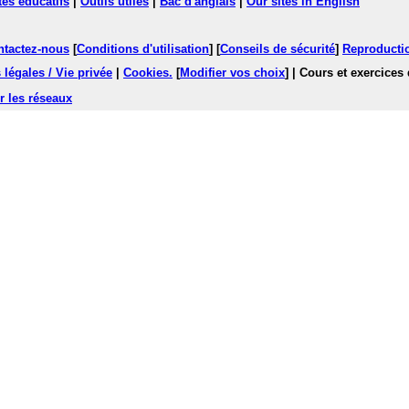
tes éducatifs
|
Outils utiles
|
Bac d'anglais
|
Our sites in English
ntactez-nous
[
Conditions d'utilisation
] [
Conseils de sécurité
]
Reproductio
légales / Vie privée
|
Cookies
.
[
Modifier vos choix
]
| Cours et exercices
r les réseaux