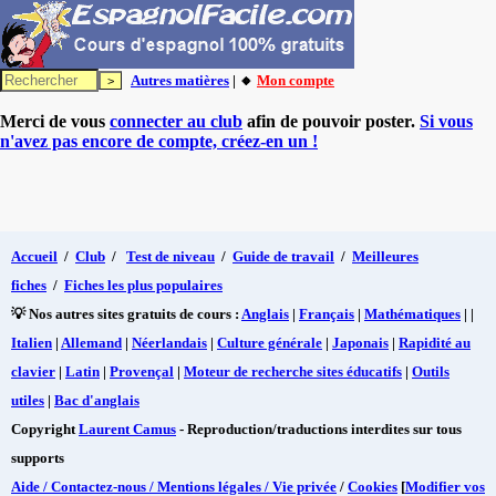
Autres matières
| 🔸
Mon compte
Merci de vous
connecter au club
afin de pouvoir poster.
Si vous
n'avez pas encore de compte, créez-en un !
Accueil
/
Club
/
Test de niveau
/
Guide de travail
/
Meilleures
fiches
/
Fiches les plus populaires
💡 Nos autres sites gratuits de cours :
Anglais
|
Français
|
Mathématiques
| |
Italien
|
Allemand
|
Néerlandais
|
Culture générale
|
Japonais
|
Rapidité au
clavier
|
Latin
|
Provençal
|
Moteur de recherche sites éducatifs
|
Outils
utiles
|
Bac d'anglais
Copyright
Laurent Camus
- Reproduction/traductions interdites sur tous
supports
Aide / Contactez-nous / Mentions légales / Vie privée
/
Cookies
[
Modifier vos