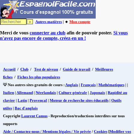
Autres matières
| 🔸
Mon compte
Merci de vous
connecter au club
afin de pouvoir poster.
Si vous
n'avez pas encore de compte, créez-en un !
Accueil
/
Club
/
Test de niveau
/
Guide de travail
/
Meilleures
fiches
/
Fiches les plus populaires
💡 Nos autres sites gratuits de cours :
Anglais
|
Français
|
Mathématiques
| |
Italien
|
Allemand
|
Néerlandais
|
Culture générale
|
Japonais
|
Rapidité au
clavier
|
Latin
|
Provençal
|
Moteur de recherche sites éducatifs
|
Outils
utiles
|
Bac d'anglais
Copyright
Laurent Camus
- Reproduction/traductions interdites sur tous
supports
Aide / Contactez-nous / Mentions légales / Vie privée
/
Cookies
[
Modifier vos