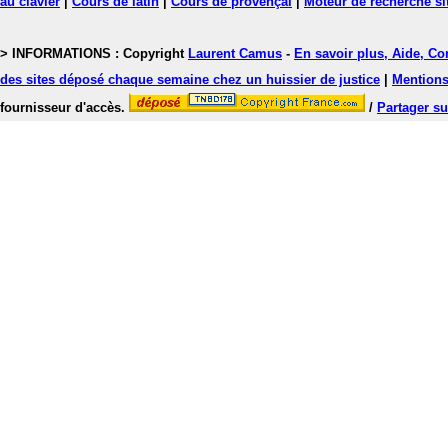
au clavier
|
Cours de latin
|
Cours de provençal
|
Moteur de recherche si
> INFORMATIONS : Copyright
Laurent Camus
-
En savoir plus, Aide, Co
des sites déposé chaque semaine chez un huissier de justice
|
Mentions 
fournisseur d'accès.
/
Partager su