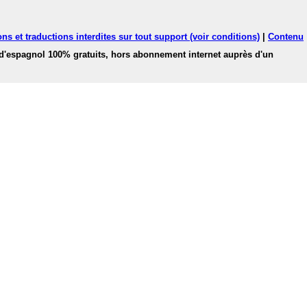
ns et traductions interdites sur tout support (voir conditions)
|
Contenu
 d'espagnol 100% gratuits, hors abonnement internet auprès d'un