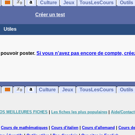
Culture
Jeux
TousLesCours
Outils
Créer un test
Utiles
 pouvoir poster.
Si vous n'avez pas encore de compte, créez
Culture
Jeux
TousLesCours
Outils
OS MEILLEURES FICHES
|
Les fiches les plus populaires
|
Aide/Contact
|
Cours de mathématiques
|
Cours d'italien
|
Cours d'allemand
|
Cours de