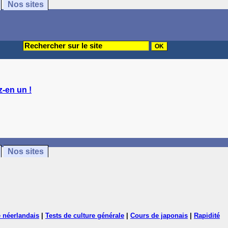
Nos sites
-en un !
Nos sites
 néerlandais
|
Tests de culture générale
|
Cours de japonais
|
Rapidité