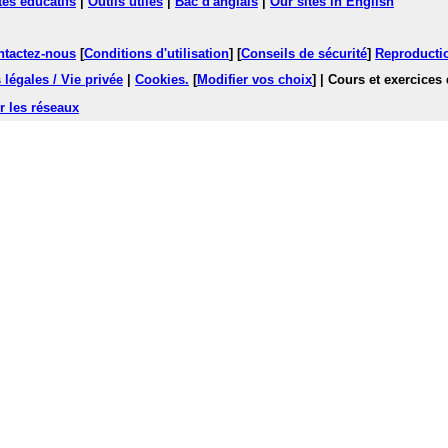
tes éducatifs
|
Outils utiles
|
Bac d'anglais
|
Our sites in English
ntactez-nous
[
Conditions d'utilisation
] [
Conseils de sécurité
]
Reproductio
légales / Vie privée
|
Cookies
.
[
Modifier vos choix
]
| Cours et exercices
r les réseaux