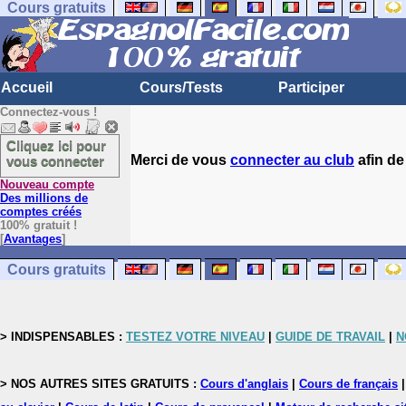
Cours gratuits
Accueil
Cours/Tests
Participer
Connectez-vous !
Cliquez ici pour
Merci de vous
connecter au club
afin de
vous connecter
Nouveau compte
Des millions de
comptes créés
100% gratuit !
[
Avantages
]
Cours gratuits
> INDISPENSABLES :
TESTEZ VOTRE NIVEAU
|
GUIDE DE TRAVAIL
|
N
> NOS AUTRES SITES GRATUITS :
Cours d'anglais
|
Cours de français