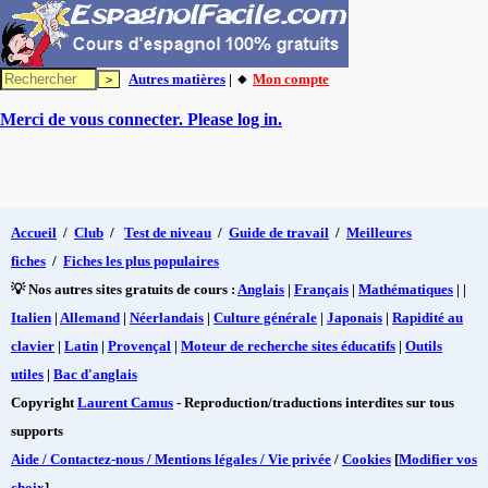
Autres matières
| 🔸
Mon compte
Merci de vous connecter. Please log in.
Accueil
/
Club
/
Test de niveau
/
Guide de travail
/
Meilleures
fiches
/
Fiches les plus populaires
💡 Nos autres sites gratuits de cours :
Anglais
|
Français
|
Mathématiques
| |
Italien
|
Allemand
|
Néerlandais
|
Culture générale
|
Japonais
|
Rapidité au
clavier
|
Latin
|
Provençal
|
Moteur de recherche sites éducatifs
|
Outils
utiles
|
Bac d'anglais
Copyright
Laurent Camus
- Reproduction/traductions interdites sur tous
supports
Aide / Contactez-nous / Mentions légales / Vie privée
/
Cookies
[
Modifier vos
choix
]