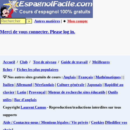
Autres matières
| 🔸
Mon compte
Merci de vous connecter. Please log in.
Accueil
/
Club
/
Test de niveau
/
Guide de travail
/
Meilleures
fiches
/
Fiches les plus populaires
💡 Nos autres sites gratuits de cours :
Anglais
|
Français
|
Mathématiques
| |
Italien
|
Allemand
|
Néerlandais
|
Culture générale
|
Japonais
|
Rapidité au
clavier
|
Latin
|
Provençal
|
Moteur de recherche sites éducatifs
|
Outils
utiles
|
Bac d'anglais
Copyright
Laurent Camus
- Reproduction/traductions interdites sur tous
supports
Aide / Contactez-nous / Mentions légales / Vie privée
/
Cookies
[
Modifier vos
choix
]