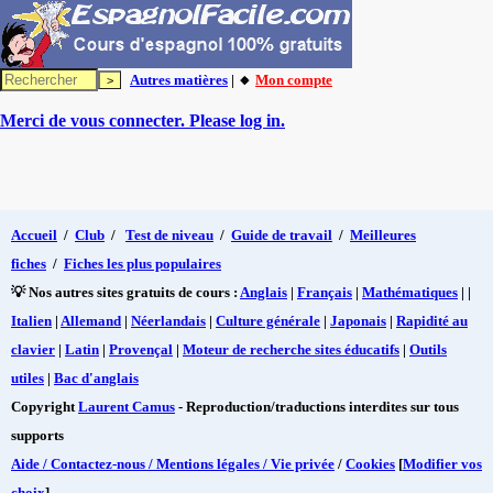
Autres matières
| 🔸
Mon compte
Merci de vous connecter. Please log in.
Accueil
/
Club
/
Test de niveau
/
Guide de travail
/
Meilleures
fiches
/
Fiches les plus populaires
💡 Nos autres sites gratuits de cours :
Anglais
|
Français
|
Mathématiques
| |
Italien
|
Allemand
|
Néerlandais
|
Culture générale
|
Japonais
|
Rapidité au
clavier
|
Latin
|
Provençal
|
Moteur de recherche sites éducatifs
|
Outils
utiles
|
Bac d'anglais
Copyright
Laurent Camus
- Reproduction/traductions interdites sur tous
supports
Aide / Contactez-nous / Mentions légales / Vie privée
/
Cookies
[
Modifier vos
choix
]