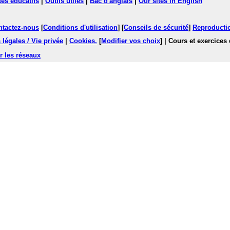
tes éducatifs
|
Outils utiles
|
Bac d'anglais
|
Our sites in English
ntactez-nous
[
Conditions d'utilisation
] [
Conseils de sécurité
]
Reproductio
légales / Vie privée
|
Cookies
.
[
Modifier vos choix
]
| Cours et exercices
r les réseaux