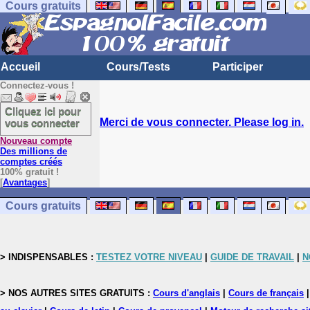
Cours gratuits
Accueil
Cours/Tests
Participer
Connectez-vous !
Cliquez ici pour
Merci de vous connecter. Please log in.
vous connecter
Nouveau compte
Des millions de
comptes créés
100% gratuit !
[
Avantages
]
Cours gratuits
> INDISPENSABLES :
TESTEZ VOTRE NIVEAU
|
GUIDE DE TRAVAIL
|
N
> NOS AUTRES SITES GRATUITS :
Cours d'anglais
|
Cours de français