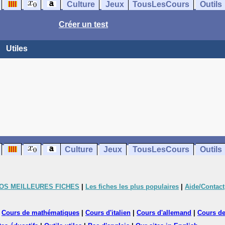
Culture
Jeux
TousLesCours
Outils
Créer un test
Utiles
Culture
Jeux
TousLesCours
Outils
OS MEILLEURES FICHES
|
Les fiches les plus populaires
|
Aide/Contact
|
Cours de mathématiques
|
Cours d'italien
|
Cours d'allemand
|
Cours de