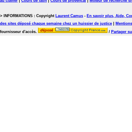
au clavier
|
Cours de latin
|
Cours de provençal
|
Moteur de recherche si
> INFORMATIONS : Copyright
Laurent Camus
-
En savoir plus, Aide, Co
des sites déposé chaque semaine chez un huissier de justice
|
Mentions 
fournisseur d'accès.
/
Partager su