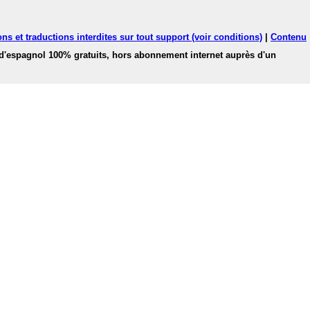
ns et traductions interdites sur tout support (voir conditions)
|
Contenu
 d'espagnol 100% gratuits, hors abonnement internet auprès d'un