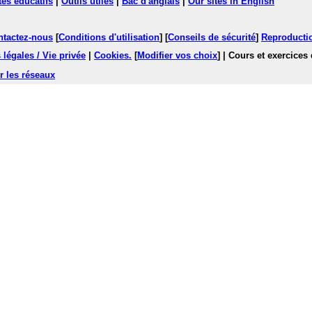
tes éducatifs
|
Outils utiles
|
Bac d'anglais
|
Our sites in English
ntactez-nous
[
Conditions d'utilisation
] [
Conseils de sécurité
]
Reproductio
légales / Vie privée
|
Cookies
.
[
Modifier vos choix
]
| Cours et exercices
r les réseaux