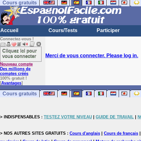
Cours gratuits
Accueil
Cours/Tests
Participer
Connectez-vous !
Cliquez ici pour
Merci de vous connecter. Please log in.
vous connecter
Nouveau compte
Des millions de
comptes créés
100% gratuit !
[
Avantages
]
Cours gratuits
> INDISPENSABLES :
TESTEZ VOTRE NIVEAU
|
GUIDE DE TRAVAIL
|
N
> NOS AUTRES SITES GRATUITS :
Cours d'anglais
|
Cours de français