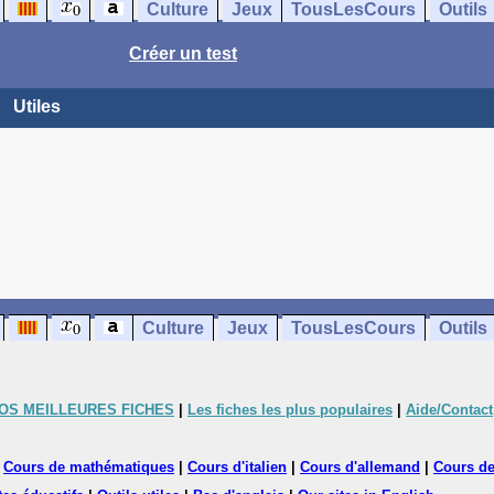
Culture
Jeux
TousLesCours
Outils
Créer un test
Utiles
Culture
Jeux
TousLesCours
Outils
OS MEILLEURES FICHES
|
Les fiches les plus populaires
|
Aide/Contact
|
Cours de mathématiques
|
Cours d'italien
|
Cours d'allemand
|
Cours de