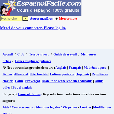
Autres matières
| 🔸
Mon compte
Merci de vous connecter. Please log in.
Accueil
/
Club
/
Test de niveau
/
Guide de travail
/
Meilleures
fiches
/
Fiches les plus populaires
💡 Nos autres sites gratuits de cours :
Anglais
|
Français
|
Mathématiques
| |
Italien
|
Allemand
|
Néerlandais
|
Culture générale
|
Japonais
|
Rapidité au
clavier
|
Latin
|
Provençal
|
Moteur de recherche sites éducatifs
|
Outils
utiles
|
Bac d'anglais
Copyright
Laurent Camus
- Reproduction/traductions interdites sur tous
supports
Aide / Contactez-nous / Mentions légales / Vie privée
/
Cookies
[
Modifier vos
choix
]