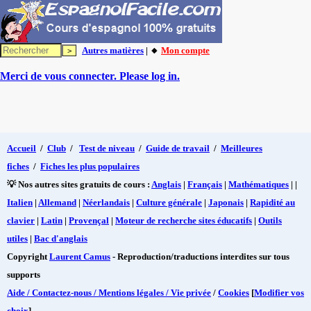
Autres matières
| 🔸
Mon compte
Merci de vous connecter. Please log in.
Accueil
/
Club
/
Test de niveau
/
Guide de travail
/
Meilleures
fiches
/
Fiches les plus populaires
💡 Nos autres sites gratuits de cours :
Anglais
|
Français
|
Mathématiques
| |
Italien
|
Allemand
|
Néerlandais
|
Culture générale
|
Japonais
|
Rapidité au
clavier
|
Latin
|
Provençal
|
Moteur de recherche sites éducatifs
|
Outils
utiles
|
Bac d'anglais
Copyright
Laurent Camus
- Reproduction/traductions interdites sur tous
supports
Aide / Contactez-nous / Mentions légales / Vie privée
/
Cookies
[
Modifier vos
choix
]