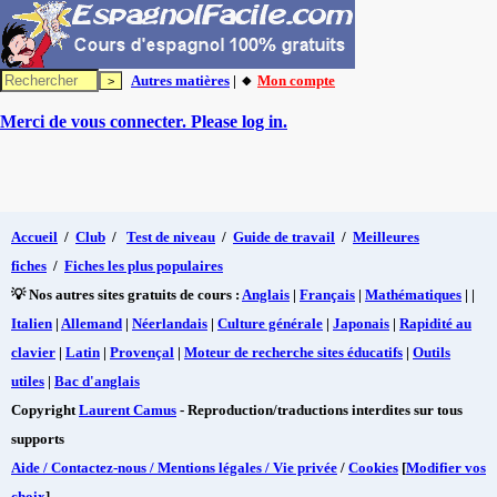
Autres matières
| 🔸
Mon compte
Merci de vous connecter. Please log in.
Accueil
/
Club
/
Test de niveau
/
Guide de travail
/
Meilleures
fiches
/
Fiches les plus populaires
💡 Nos autres sites gratuits de cours :
Anglais
|
Français
|
Mathématiques
| |
Italien
|
Allemand
|
Néerlandais
|
Culture générale
|
Japonais
|
Rapidité au
clavier
|
Latin
|
Provençal
|
Moteur de recherche sites éducatifs
|
Outils
utiles
|
Bac d'anglais
Copyright
Laurent Camus
- Reproduction/traductions interdites sur tous
supports
Aide / Contactez-nous / Mentions légales / Vie privée
/
Cookies
[
Modifier vos
choix
]