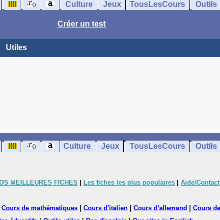
Culture
Jeux
TousLesCours
Outils
Créer un test
Utiles
Culture
Jeux
TousLesCours
Outils
OS MEILLEURES FICHES
|
Les fiches les plus populaires
|
Aide/Contact
|
Cours de mathématiques
|
Cours d'italien
|
Cours d'allemand
|
Cours de