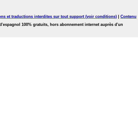
ns et traductions interdites sur tout support (voir conditions)
|
Contenu
 d'espagnol 100% gratuits, hors abonnement internet auprès d'un