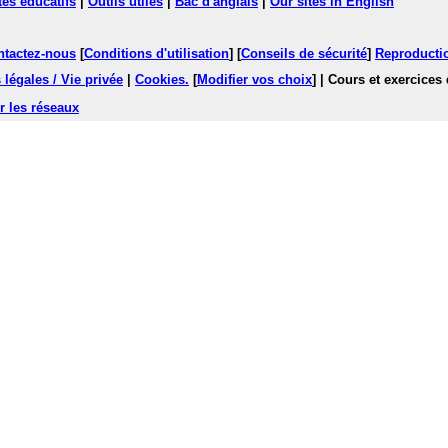
tes éducatifs
|
Outils utiles
|
Bac d'anglais
|
Our sites in English
ntactez-nous
[
Conditions d'utilisation
] [
Conseils de sécurité
]
Reproductio
légales / Vie privée
|
Cookies
.
[
Modifier vos choix
]
| Cours et exercices
r les réseaux