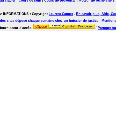
au clavier
|
Cours de latin
|
Cours de provençal
|
Moteur de recherche si
> INFORMATIONS : Copyright
Laurent Camus
-
En savoir plus, Aide, Co
des sites déposé chaque semaine chez un huissier de justice
|
Mentions 
fournisseur d'accès.
/
Partager su