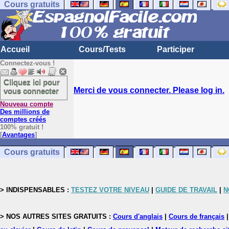
Cours gratuits
Accueil
Cours/Tests
Participer
Connectez-vous !
Cliquez ici pour
Merci de vous connecter. Please log in.
vous connecter
Nouveau compte
Des millions de
comptes créés
100% gratuit !
[
Avantages
]
Cours gratuits
> INDISPENSABLES :
TESTEZ VOTRE NIVEAU
|
GUIDE DE TRAVAIL
|
N
> NOS AUTRES SITES GRATUITS :
Cours d'anglais
|
Cours de français