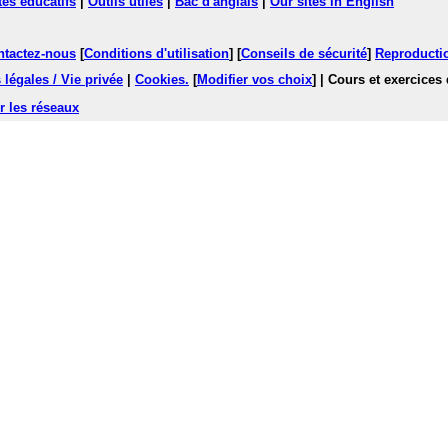
tes éducatifs
|
Outils utiles
|
Bac d'anglais
|
Our sites in English
ntactez-nous
[
Conditions d'utilisation
] [
Conseils de sécurité
]
Reproductio
légales / Vie privée
|
Cookies
.
[
Modifier vos choix
]
| Cours et exercices
r les réseaux