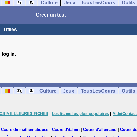
Culture
Jeux
TousLesCours
Outils
Créer un test
Utiles
log in.
Culture
Jeux
TousLesCours
Outils
OS MEILLEURES FICHES
|
Les fiches les plus populaires
|
Aide/Contact
|
Cours de mathématiques
|
Cours d'italien
|
Cours d'allemand
|
Cours de