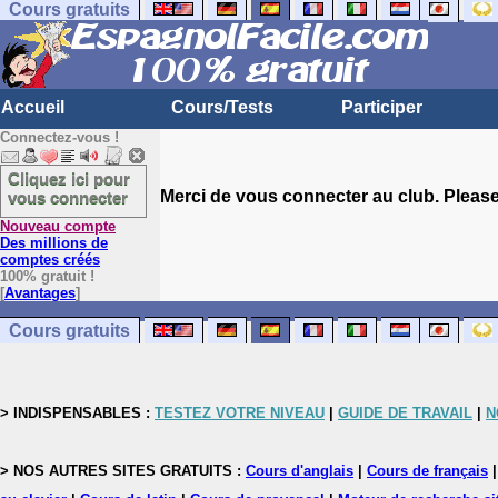
Cours gratuits
Accueil
Cours/Tests
Participer
Connectez-vous !
Cliquez ici pour
Merci de vous connecter au club. Please 
vous connecter
Nouveau compte
Des millions de
comptes créés
100% gratuit !
[
Avantages
]
Cours gratuits
> INDISPENSABLES :
TESTEZ VOTRE NIVEAU
|
GUIDE DE TRAVAIL
|
N
> NOS AUTRES SITES GRATUITS :
Cours d'anglais
|
Cours de français