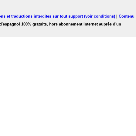
ns et traductions interdites sur tout support (voir conditions)
|
Contenu
 d'espagnol 100% gratuits, hors abonnement internet auprès d'un