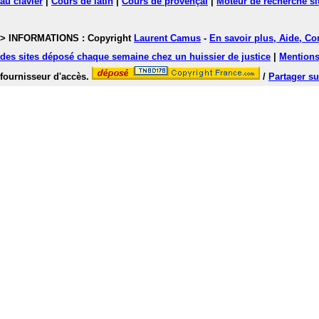
au clavier
|
Cours de latin
|
Cours de provençal
|
Moteur de recherche si
> INFORMATIONS : Copyright
Laurent Camus
-
En savoir plus, Aide, Co
des sites déposé chaque semaine chez un huissier de justice
|
Mentions 
fournisseur d'accès.
/
Partager su