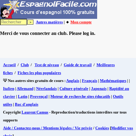
Autres matières
| 🔸
Mon compte
Merci de vous connecter au club. Please log in.
Accueil
/
Club
/
Test de niveau
/
Guide de travail
/
Meilleures
fiches
/
Fiches les plus populaires
💡 Nos autres sites gratuits de cours :
Anglais
|
Français
|
Mathématiques
| |
Italien
|
Allemand
|
Néerlandais
|
Culture générale
|
Japonais
|
Rapidité au
clavier
|
Latin
|
Provençal
|
Moteur de recherche sites éducatifs
|
Outils
utiles
|
Bac d'anglais
Copyright
Laurent Camus
- Reproduction/traductions interdites sur tous
supports
Aide / Contactez-nous / Mentions légales / Vie privée
/
Cookies
[
Modifier vos
choix
]