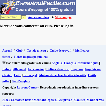
Autres matières
| 🔸
Mon compte
Merci de vous connecter au club. Please log in.
Accueil
/
Club
/
Test de niveau
/
Guide de travail
/
Meilleures
fiches
/
Fiches les plus populaires
💡 Nos autres sites gratuits de cours :
Anglais
|
Français
|
Mathématiques
| |
Italien
|
Allemand
|
Néerlandais
|
Culture générale
|
Japonais
|
Rapidité au
clavier
|
Latin
|
Provençal
|
Moteur de recherche sites éducatifs
|
Outils
utiles
|
Bac d'anglais
Copyright
Laurent Camus
- Reproduction/traductions interdites sur tous
supports
Aide / Contactez-nous / Mentions légales / Vie privée
/
Cookies
[
Modifier vos
choix
]