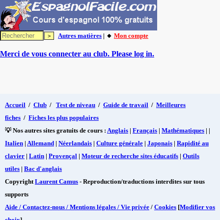
Autres matières
| 🔸
Mon compte
Merci de vous connecter au club. Please log in.
Accueil
/
Club
/
Test de niveau
/
Guide de travail
/
Meilleures
fiches
/
Fiches les plus populaires
💡 Nos autres sites gratuits de cours :
Anglais
|
Français
|
Mathématiques
| |
Italien
|
Allemand
|
Néerlandais
|
Culture générale
|
Japonais
|
Rapidité au
clavier
|
Latin
|
Provençal
|
Moteur de recherche sites éducatifs
|
Outils
utiles
|
Bac d'anglais
Copyright
Laurent Camus
- Reproduction/traductions interdites sur tous
supports
Aide / Contactez-nous / Mentions légales / Vie privée
/
Cookies
[
Modifier vos
choix
]