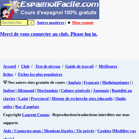
Autres matières
| 🔸
Mon compte
Merci de vous connecter au club. Please log in.
Accueil
/
Club
/
Test de niveau
/
Guide de travail
/
Meilleures
fiches
/
Fiches les plus populaires
💡 Nos autres sites gratuits de cours :
Anglais
|
Français
|
Mathématiques
| |
Italien
|
Allemand
|
Néerlandais
|
Culture générale
|
Japonais
|
Rapidité au
clavier
|
Latin
|
Provençal
|
Moteur de recherche sites éducatifs
|
Outils
utiles
|
Bac d'anglais
Copyright
Laurent Camus
- Reproduction/traductions interdites sur tous
supports
Aide / Contactez-nous / Mentions légales / Vie privée
/
Cookies
[
Modifier vos
choix
]