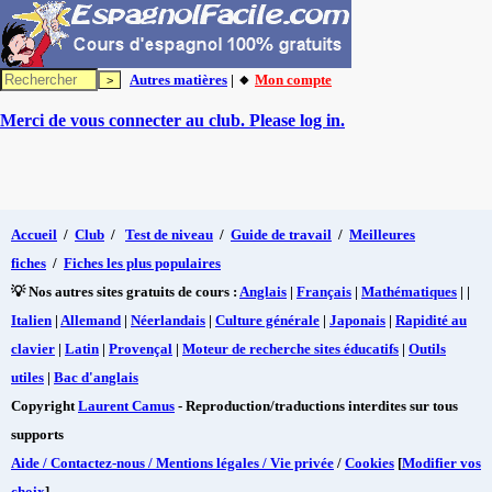
Autres matières
| 🔸
Mon compte
Merci de vous connecter au club. Please log in.
Accueil
/
Club
/
Test de niveau
/
Guide de travail
/
Meilleures
fiches
/
Fiches les plus populaires
💡 Nos autres sites gratuits de cours :
Anglais
|
Français
|
Mathématiques
| |
Italien
|
Allemand
|
Néerlandais
|
Culture générale
|
Japonais
|
Rapidité au
clavier
|
Latin
|
Provençal
|
Moteur de recherche sites éducatifs
|
Outils
utiles
|
Bac d'anglais
Copyright
Laurent Camus
- Reproduction/traductions interdites sur tous
supports
Aide / Contactez-nous / Mentions légales / Vie privée
/
Cookies
[
Modifier vos
choix
]