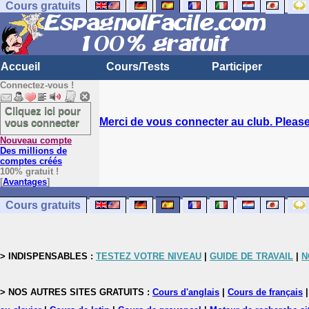
Cours gratuits
Accueil
Cours/Tests
Participer
Connectez-vous !
Cliquez ici pour
Merci de vous connecter au club. Please 
vous connecter
Nouveau compte
Des millions de
comptes créés
100% gratuit !
[
Avantages
]
Cours gratuits
> INDISPENSABLES :
TESTEZ VOTRE NIVEAU
|
GUIDE DE TRAVAIL
|
N
> NOS AUTRES SITES GRATUITS :
Cours d'anglais
|
Cours de français