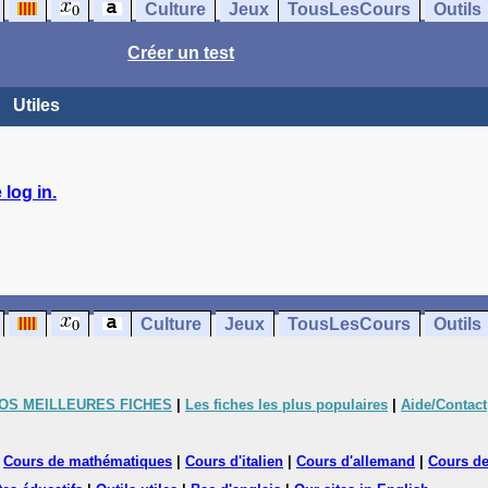
Culture
Jeux
TousLesCours
Outils
Créer un test
Utiles
log in.
Culture
Jeux
TousLesCours
Outils
OS MEILLEURES FICHES
|
Les fiches les plus populaires
|
Aide/Contact
|
Cours de mathématiques
|
Cours d'italien
|
Cours d'allemand
|
Cours de