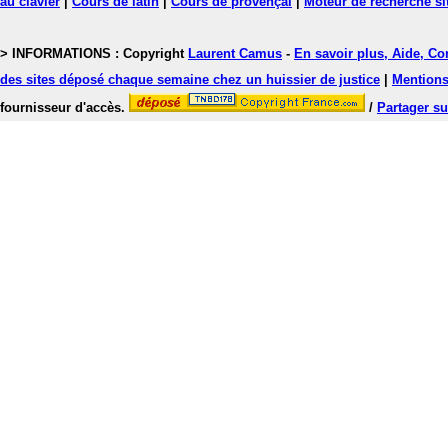
au clavier
|
Cours de latin
|
Cours de provençal
|
Moteur de recherche si
> INFORMATIONS : Copyright
Laurent Camus
-
En savoir plus, Aide, Co
des sites déposé chaque semaine chez un huissier de justice
|
Mentions 
fournisseur d'accès.
/
Partager su