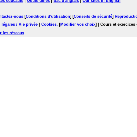
tes éducatifs
|
Outils utiles
|
Bac d'anglais
|
Our sites in English
ntactez-nous
[
Conditions d'utilisation
] [
Conseils de sécurité
]
Reproductio
légales / Vie privée
|
Cookies
.
[
Modifier vos choix
]
| Cours et exercices
r les réseaux