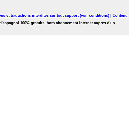
ns et traductions interdites sur tout support (voir conditions)
|
Contenu
 d'espagnol 100% gratuits, hors abonnement internet auprès d'un