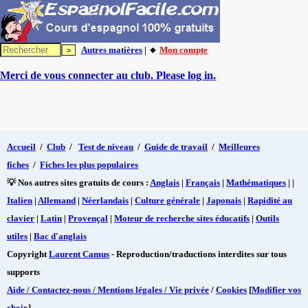
Autres matières
| 🔸
Mon compte
Merci de vous connecter au club. Please log in.
Accueil
/
Club
/
Test de niveau
/
Guide de travail
/
Meilleures
fiches
/
Fiches les plus populaires
💡 Nos autres sites gratuits de cours :
Anglais
|
Français
|
Mathématiques
| |
Italien
|
Allemand
|
Néerlandais
|
Culture générale
|
Japonais
|
Rapidité au
clavier
|
Latin
|
Provençal
|
Moteur de recherche sites éducatifs
|
Outils
utiles
|
Bac d'anglais
Copyright
Laurent Camus
- Reproduction/traductions interdites sur tous
supports
Aide / Contactez-nous / Mentions légales / Vie privée
/
Cookies
[
Modifier vos
choix
]