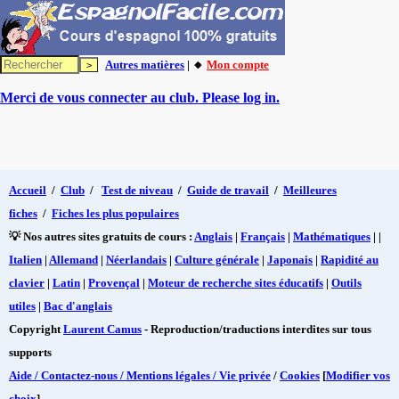
Autres matières
| 🔸
Mon compte
Merci de vous connecter au club. Please log in.
Accueil
/
Club
/
Test de niveau
/
Guide de travail
/
Meilleures
fiches
/
Fiches les plus populaires
💡 Nos autres sites gratuits de cours :
Anglais
|
Français
|
Mathématiques
| |
Italien
|
Allemand
|
Néerlandais
|
Culture générale
|
Japonais
|
Rapidité au
clavier
|
Latin
|
Provençal
|
Moteur de recherche sites éducatifs
|
Outils
utiles
|
Bac d'anglais
Copyright
Laurent Camus
- Reproduction/traductions interdites sur tous
supports
Aide / Contactez-nous / Mentions légales / Vie privée
/
Cookies
[
Modifier vos
choix
]