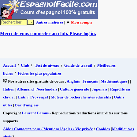
Autres matières
| 🔸
Mon compte
Merci de vous connecter au club. Please log in.
Accueil
/
Club
/
Test de niveau
/
Guide de travail
/
Meilleures
fiches
/
Fiches les plus populaires
💡 Nos autres sites gratuits de cours :
Anglais
|
Français
|
Mathématiques
| |
Italien
|
Allemand
|
Néerlandais
|
Culture générale
|
Japonais
|
Rapidité au
clavier
|
Latin
|
Provençal
|
Moteur de recherche sites éducatifs
|
Outils
utiles
|
Bac d'anglais
Copyright
Laurent Camus
- Reproduction/traductions interdites sur tous
supports
Aide / Contactez-nous / Mentions légales / Vie privée
/
Cookies
[
Modifier vos
choix
]