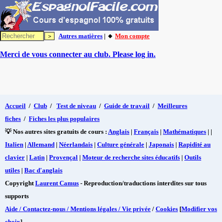
Autres matières
| 🔸
Mon compte
Merci de vous connecter au club. Please log in.
Accueil
/
Club
/
Test de niveau
/
Guide de travail
/
Meilleures
fiches
/
Fiches les plus populaires
💡 Nos autres sites gratuits de cours :
Anglais
|
Français
|
Mathématiques
| |
Italien
|
Allemand
|
Néerlandais
|
Culture générale
|
Japonais
|
Rapidité au
clavier
|
Latin
|
Provençal
|
Moteur de recherche sites éducatifs
|
Outils
utiles
|
Bac d'anglais
Copyright
Laurent Camus
- Reproduction/traductions interdites sur tous
supports
Aide / Contactez-nous / Mentions légales / Vie privée
/
Cookies
[
Modifier vos
choix
]