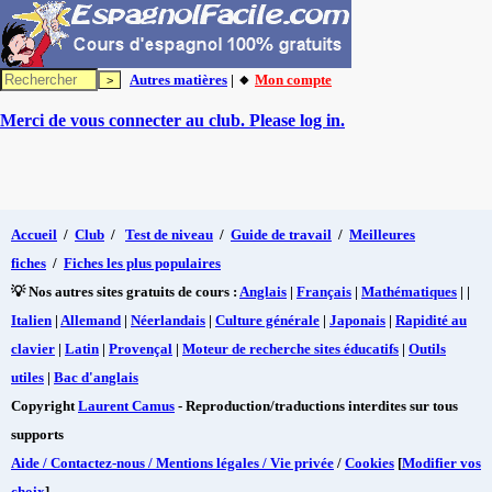
Autres matières
| 🔸
Mon compte
Merci de vous connecter au club. Please log in.
Accueil
/
Club
/
Test de niveau
/
Guide de travail
/
Meilleures
fiches
/
Fiches les plus populaires
💡 Nos autres sites gratuits de cours :
Anglais
|
Français
|
Mathématiques
| |
Italien
|
Allemand
|
Néerlandais
|
Culture générale
|
Japonais
|
Rapidité au
clavier
|
Latin
|
Provençal
|
Moteur de recherche sites éducatifs
|
Outils
utiles
|
Bac d'anglais
Copyright
Laurent Camus
- Reproduction/traductions interdites sur tous
supports
Aide / Contactez-nous / Mentions légales / Vie privée
/
Cookies
[
Modifier vos
choix
]