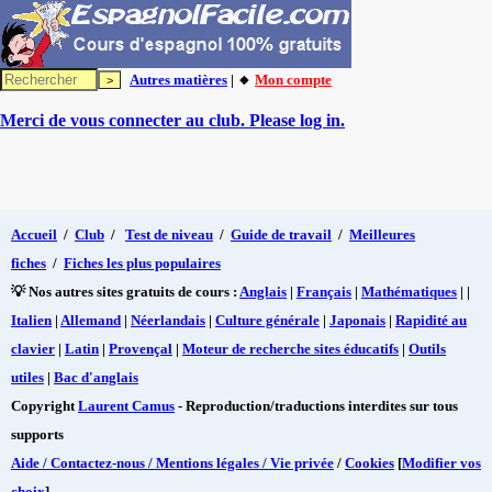
Autres matières
| 🔸
Mon compte
Merci de vous connecter au club. Please log in.
Accueil
/
Club
/
Test de niveau
/
Guide de travail
/
Meilleures
fiches
/
Fiches les plus populaires
💡 Nos autres sites gratuits de cours :
Anglais
|
Français
|
Mathématiques
| |
Italien
|
Allemand
|
Néerlandais
|
Culture générale
|
Japonais
|
Rapidité au
clavier
|
Latin
|
Provençal
|
Moteur de recherche sites éducatifs
|
Outils
utiles
|
Bac d'anglais
Copyright
Laurent Camus
- Reproduction/traductions interdites sur tous
supports
Aide / Contactez-nous / Mentions légales / Vie privée
/
Cookies
[
Modifier vos
choix
]