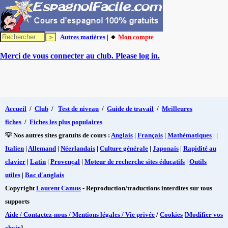
Autres matières
| 🔸
Mon compte
Merci de vous connecter au club. Please log in.
Accueil
/
Club
/
Test de niveau
/
Guide de travail
/
Meilleures
fiches
/
Fiches les plus populaires
💡 Nos autres sites gratuits de cours :
Anglais
|
Français
|
Mathématiques
| |
Italien
|
Allemand
|
Néerlandais
|
Culture générale
|
Japonais
|
Rapidité au
clavier
|
Latin
|
Provençal
|
Moteur de recherche sites éducatifs
|
Outils
utiles
|
Bac d'anglais
Copyright
Laurent Camus
- Reproduction/traductions interdites sur tous
supports
Aide / Contactez-nous / Mentions légales / Vie privée
/
Cookies
[
Modifier vos
choix
]